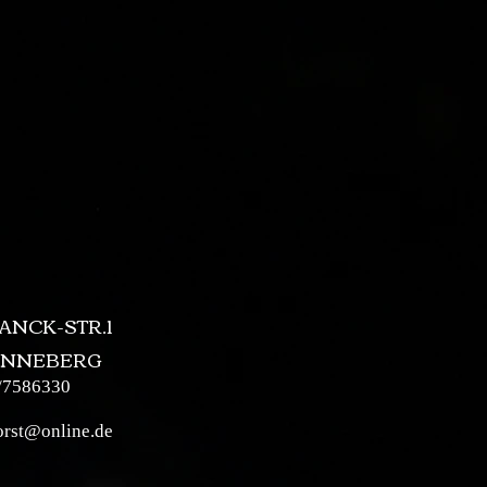
ANCK-STR.1
SONNEBERG
/7586330
orst@online.de