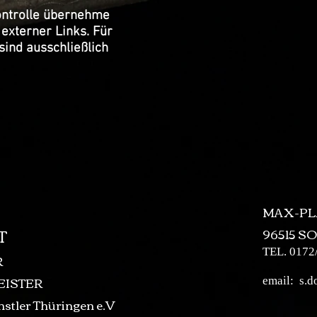
Kontrolle übernehme
 externer Links. Für
sind ausschließlich
MAX-PL
T
96515 
TEL. 0172
R
ISTER
email:
s.d
stler Thüringen e.V