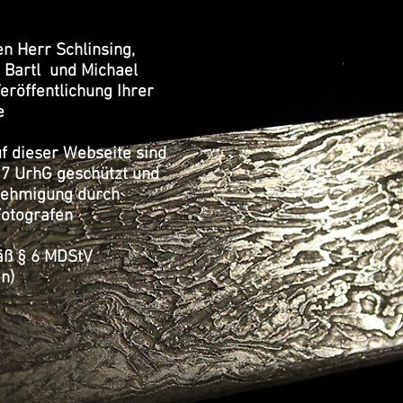
en Herr Schlinsing,
 Bartl und Michael
röffentlichung Ihrer
e
uf dieser Webseite sind
 7 UrhG geschützt und
enehmigung durch
Fotografen
mäß § 6 MDStV
n)